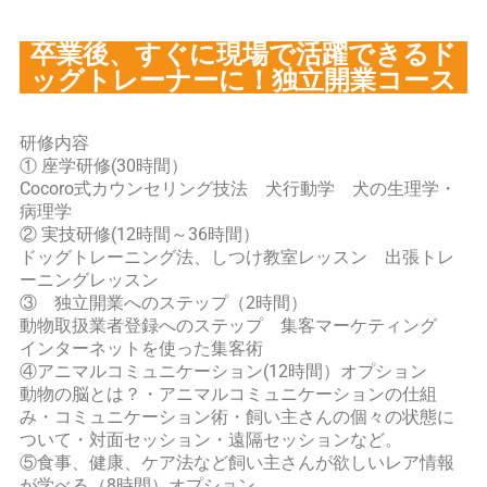
卒業後、すぐに現場で活躍できるド
ッグトレーナーに！独立開業コース
研修内容
① 座学研修(30時間）
Cocoro式カウンセリング技法 犬行動学 犬の生理学・
病理学
② 実技研修(12時間～36時間）
ドッグトレーニング法、しつけ教室レッスン 出張トレ
ーニングレッスン
③ 独立開業へのステップ（2時間）
動物取扱業者登録へのステップ 集客マーケティング
インターネットを使った集客術
④アニマルコミュニケーション(12時間）オプション
動物の脳とは？・アニマルコミュニケーションの仕組
み・コミュニケーション術・飼い主さんの個々の状態に
ついて・対面セッション・遠隔セッションなど。
⑤食事、健康、ケア法など飼い主さんが欲しいレア情報
が学べる（8時間）オプション