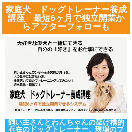
家庭犬 ドッグトレーナー養成
講座 最短6ヶ月で独立開業か
らアフターフォローも
飼い主さんとわんちゃんの架け橋的
存在のドッグトレーナー。現場のプ