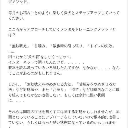
グメソッド。
毎月のお稽古ごとのように楽しく愛犬とステップアップしていって
ください。
こころからアプローチしていくメンタルトレーニングメソッドと
は？
「無駄吠え」「甘噛み」「散歩時の引っ張り」「トイレの失敗」
….。
困ったから“犬の躾”をしなくっちゃ～。
インターネットで調べたんだけど、、、、、。
躾本を読み漁っていろいろ試したんですが、なかなか、、、。なん
てことがあるのかもしれません。
しかし、「無駄吠えをやめさせる方法」「甘噛みをやめさせる方
法」など対処法や、また「お座り」「待て」など訓練的なことに取
り組んでもなかなか改善しない。もしくは余計に酷い状態
に、、、。
それらは問題の症状を無くすには適する対処かもしれませんが、原
因となっていることにアプローチをしていないので根本的に改善し
ていない、もしくはもっと酷い状態になっているのかもしれませ
ん。