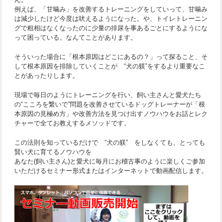
例えば、「甘噛み」を改善するトレーニングをしていって、甘噛み
は減少したけど今度は吠えるようになった。や、トイレトレーニン
グで粗相はなくなったのに少量の排尿を事あるごとにするようにな
って困っている。なんてことがあります。
そういった場合に「根本原因はどこにあるの？」って探ること、そ
して根本原因を排除していくことが “犬の躾”をするより重要なこ
とがあったりします。
現場で毎日のようにトレーニングを行い、飼い主さんと愛犬たち
の“こころを繋いで”問題を改善させているドッグトレーナーが「根
本原因の見極め方」や改善方法を見つけ出すノウハウをお話とレク
チャーで全てお教えするメソッドです。
この法則を知っているだけで “犬の躾” をしなくても、とっても
賢い犬に育てるノウハウを
あなた(飼い主さん)と愛犬に毎月にお稽古事のように楽しくご参加
いただけるセミナー形式またはインターネットで動画配信します。