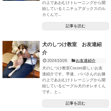
の上であおむけトレーニングから開
始しているミニチュアダックスのル
カくんで...
記事を読む
犬のしつけ教室 お友達紹
介
2024/10/26
お友達紹介
犬のしつけ教室Cocoro新しいお友
達紹介です。早速、パパさんのお膝
の上であおむけトレーニングから開
始しているビーグル犬のオレオくん
です。と...
記事を読む