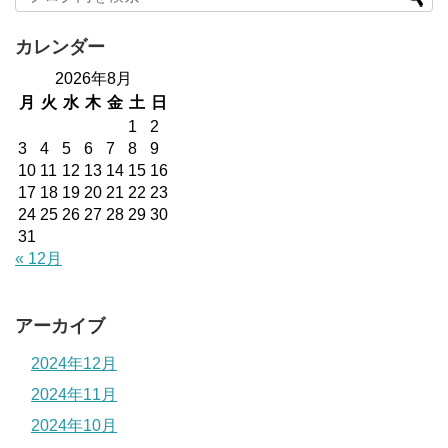
カレンダー
2026年8月
月
火
水
木
金
土
日
1
2
3
4
5
6
7
8
9
10
11
12
13
14
15
16
17
18
19
20
21
22
23
24
25
26
27
28
29
30
31
« 12月
アーカイブ
2024年12月
2024年11月
2024年10月