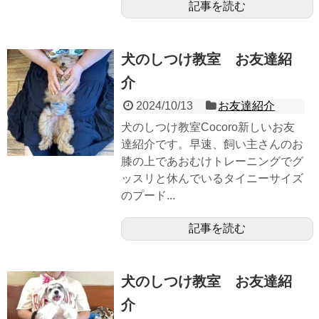
記事を読む
犬のしつけ教室 お友達紹
介
2024/10/13
お友達紹介
犬のしつけ教室Cocoro新しいお友
達紹介です。早速、飼い主さんのお
膝の上であおむけトレーニングでグ
ッスリと休んでいるタイニーサイズ
のプード...
記事を読む
犬のしつけ教室 お友達紹
介