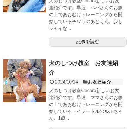
犬のしつけ教室Cocoro新しいお友
達紹介です。早速、パパさんのお膝
の上であおむけトレーニングから開
始しているチワワのあとくん。少し
シャイな...
記事を読む
犬のしつけ教室 お友達紹
介
2024/10/14
お友達紹介
犬のしつけ教室Cocoro新しいお友
達紹介です。早速、ママさんのお膝
の上であおむけトレーニングから開
始しているトイプードルのルルちゃ
ん。1歳...