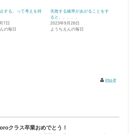
止する。って考えを持
失敗する確率があがることをす
ると、、、、。
9月7日
2023年9月28日
んの毎日
ようちえんの毎日
inu-tr
coroクラス卒業おめでとう！