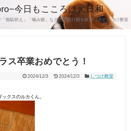
oro−今日もこころは犬日和
で「無駄吠え」「噛み癖」などの問題行動を改善。犬のしつけ教室
ラス卒業おめでとう！
2024/12/3
2024/12/3
しつけ教室
ダックスのルカくん。