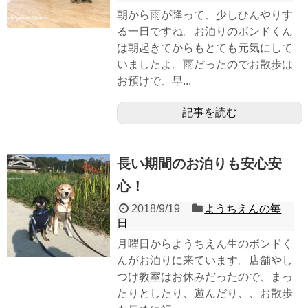
朝から雨が降って、少しひんやりす
る一日ですね。お泊りのボンドくん
は朝起きてからもとても元気にして
いましたよ。雨だったのでお散歩は
お預けで、早...
記事を読む
長い期間のお泊りも安心安
心！
2018/9/19
ようちえんの毎
日
月曜日からようちえん生のボンドく
んがお泊りに来ています。店舗やし
つけ教室はお休みだったので、まっ
たりとしたり、遊んだり、、お散歩