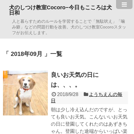
犬のしつけ教室Cocoro−今日もこころは犬
日和
人と暮らすためのルールを学習することで「無駄吠え」「噛
み癖」などの問題行動を改善。犬のしつけ教室Cocoroスタッ
フがお伝えします。
2018年09月
一覧
良いお天気の日に
は、、、。
2018/9/28
ようちえんの毎
日
朝は少し冷え込んだのですが、とっ
ても良いお天気。こんないいお天気
の日に登園してくれたのはあずきち
ゃん。登園した途端からいっぱい楽