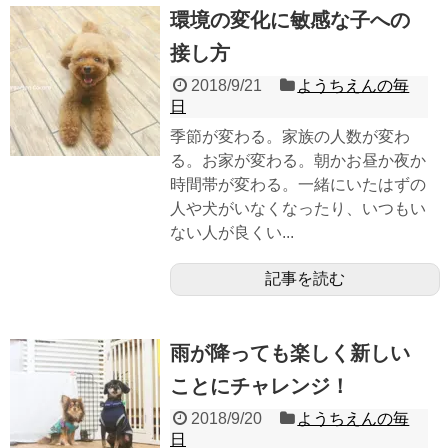
環境の変化に敏感な子への
接し方
2018/9/21
ようちえんの毎
日
季節が変わる。家族の人数が変わ
る。お家が変わる。朝かお昼か夜か
時間帯が変わる。一緒にいたはずの
人や犬がいなくなったり、いつもい
ない人が良くい...
記事を読む
雨が降っても楽しく新しい
ことにチャレンジ！
2018/9/20
ようちえんの毎
日