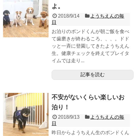
よ。
2018/9/14
ようちえんの毎
日
お泊りのボンドくんが朝ご飯を食べ
て歯磨きが終わるころ、、、。ドド
ッと一斉に登園してきたようちえん
生。健康チェックを終えてプレイタ
イムでは走り...
記事を読む
不安がないくらい楽しいお
泊り！
2018/9/13
ようちえんの毎
日
昨日からようちえん生のボンドくん