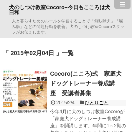
犬のしつけ教室Cocoro−今日もこころは犬
日和
人と暮らすためのルールを学習することで「無駄吠え」「噛
み癖」などの問題行動を改善。犬のしつけ教室Cocoroスタッ
フがお伝えします。
2015年02月04日
一覧
Cocoro(こころ)式 家庭犬
ドッグトレーナー養成講
座 受講者募集
2015/2/4
ひとりごと
今年4月に犬のしつけ教室Cocoroが
「家庭犬ドッグトレーナー養成講
座」を開講します。年間に1～2期の