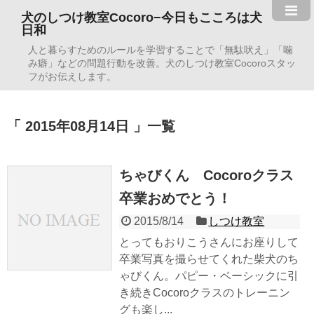
犬のしつけ教室Cocoro−今日もこころは犬
日和
人と暮らすためのルールを学習することで「無駄吠え」「噛
み癖」などの問題行動を改善。犬のしつけ教室Cocoroスタッ
フがお伝えします。
2015年08月14日
一覧
ちゃびくん Cocoroクラス
卒業おめでとう！
2015/8/14
しつけ教室
とってもおりこうさんにお座りして
卒業写真を撮らせてくれた柴犬のち
ゃびくん。パピー・ベーシックに引
き続きCocoroクラスのトレーニン
グも楽し...