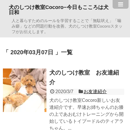
犬のしつけ教室Cocoro−今日もこころは犬
日和
人と暮らすためのルールを学習することで「無駄吠え」「噛
み癖」などの問題行動を改善。犬のしつけ教室Cocoroスタッ
フがお伝えします。
2020年03月07日
一覧
犬のしつけ教室 お友達紹
介
2020/3/7
お友達紹介
犬のしつけ教室Cocoro新しいお友
達紹介です。早速お姉ちゃんのお膝
の上であおむけトレーニングから開
始しているトイプードルのティアラ
ちゃん。...