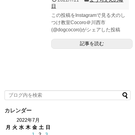
日
この投稿をInstagramで見る犬のし
つけ教室Cocoro＠川西市
(@dogcocoro)がシェアした投稿
記事を読む
カレンダー
2022年7月
月
火
水
木
金
土
日
1
2
3