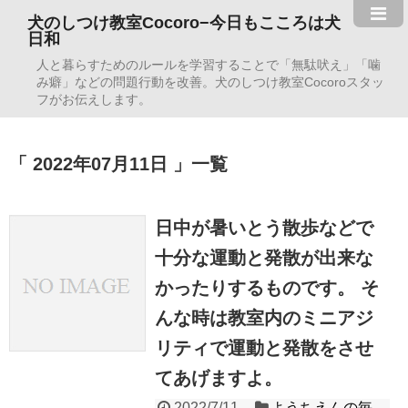
犬のしつけ教室Cocoro−今日もこころは犬
日和
人と暮らすためのルールを学習することで「無駄吠え」「噛
み癖」などの問題行動を改善。犬のしつけ教室Cocoroスタッ
フがお伝えします。
2022年07月11日
一覧
日中が暑いとう散歩などで
十分な運動と発散が出来な
かったりするものです。 そ
んな時は教室内のミニアジ
リティで運動と発散をさせ
てあげますよ。
2022/7/11
ようちえんの毎