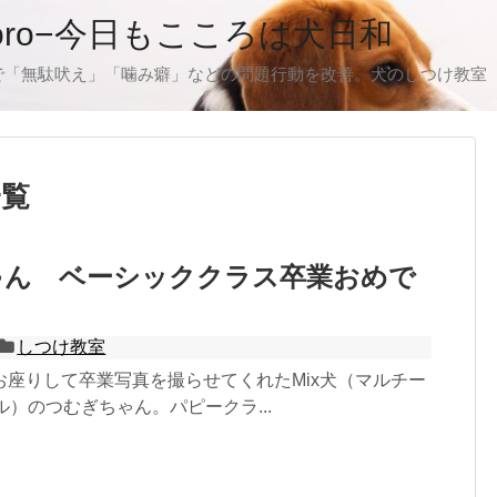
oro−今日もこころは犬日和
で「無駄吠え」「噛み癖」などの問題行動を改善。犬のしつけ教室
一覧
ゃん ベーシッククラス卒業おめで
しつけ教室
お座りして卒業写真を撮らせてくれたMix犬（マルチー
）のつむぎちゃん。パピークラ...