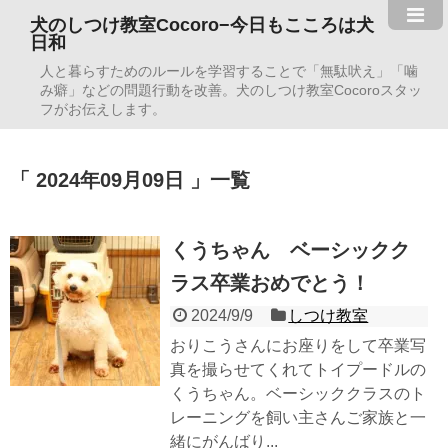
犬のしつけ教室Cocoro−今日もこころは犬
日和
人と暮らすためのルールを学習することで「無駄吠え」「噛
み癖」などの問題行動を改善。犬のしつけ教室Cocoroスタッ
フがお伝えします。
2024年09月09日
一覧
くうちゃん ベーシックク
ラス卒業おめでとう！
2024/9/9
しつけ教室
おりこうさんにお座りをして卒業写
真を撮らせてくれてトイプードルの
くうちゃん。ベーシッククラスのト
レーニングを飼い主さんご家族と一
緒にがんばり...