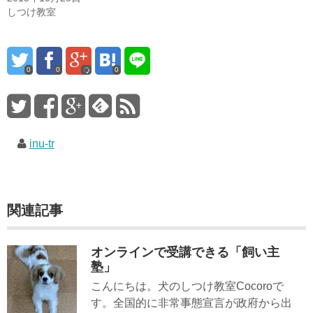
しつけ教室
0
0
0
inu-tr
関連記事
オンラインで受講できる「飼い主
塾」
こんにちは。犬のしつけ教室Cocoroで
す。全国的に非常事態宣言が政府から出