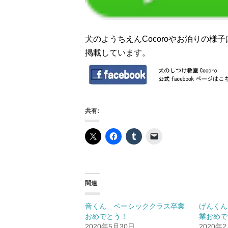
犬のようちえんCocoroやお泊りの様子はf
掲載しています。
共有:
関連
音くん ベーシッククラス卒業
げんくん
おめでとう！
業おめで
2020年5月30日
2020年