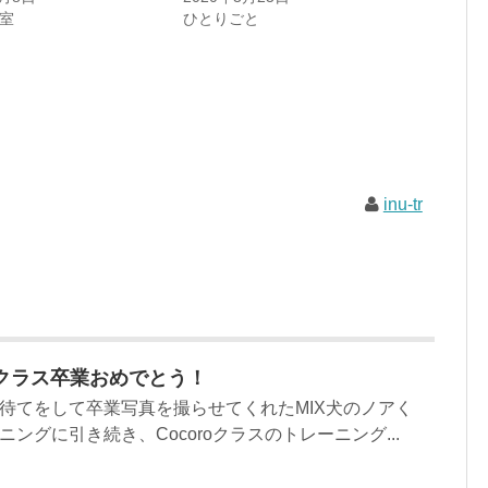
室
ひとりごと
inu-tr
oクラス卒業おめでとう！
待てをして卒業写真を撮らせてくれたMIX犬のノアく
ングに引き続き、Cocoroクラスのトレーニング...