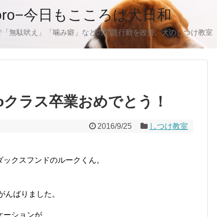
oro−今日もこころは犬日和
で「無駄吠え」「噛み癖」などの問題行動を改善。犬のしつけ教室
roクラス卒業おめでとう！
2016/9/25
しつけ教室
ダックスフンドのルークくん。
くがんばりました。
ケーションが