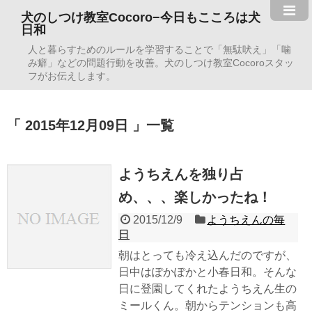
犬のしつけ教室Cocoro−今日もこころは犬
日和
人と暮らすためのルールを学習することで「無駄吠え」「噛
み癖」などの問題行動を改善。犬のしつけ教室Cocoroスタッ
フがお伝えします。
2015年12月09日
一覧
ようちえんを独り占
め、、、楽しかったね！
2015/12/9
ようちえんの毎
日
朝はとっても冷え込んだのですが、
日中はぽかぽかと小春日和。そんな
日に登園してくれたようちえん生の
ミールくん。朝からテンションも高