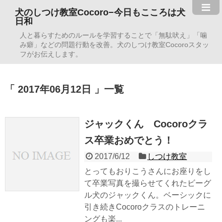
犬のしつけ教室Cocoro−今日もこころは犬
日和
人と暮らすためのルールを学習することで「無駄吠え」「噛
み癖」などの問題行動を改善。犬のしつけ教室Cocoroスタッ
フがお伝えします。
2017年06月12日
一覧
ジャックくん Cocoroクラ
ス卒業おめでとう！
2017/6/12
しつけ教室
とってもおりこうさんにお座りをし
て卒業写真を撮らせてくれたビーグ
ル犬のジャックくん。ベーシックに
引き続きCocoroクラスのトレーニ
ングも楽...