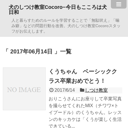
犬のしつけ教室Cocoro−今日もこころは犬
日和
人と暮らすためのルールを学習することで「無駄吠え」「噛
み癖」などの問題行動を改善。犬のしつけ教室Cocoroスタッ
フがお伝えします。
2017年06月14日
一覧
くうちゃん ベーシックク
ラス卒業おめでとう！
2017/6/14
しつけ教室
おりこうさんにお座りして卒業写真
を撮らせてくれたMIX（チワワ×ト
イプードル）のくうちゃん。レッス
ンのキッカケは「くうが楽しく生活
できている...