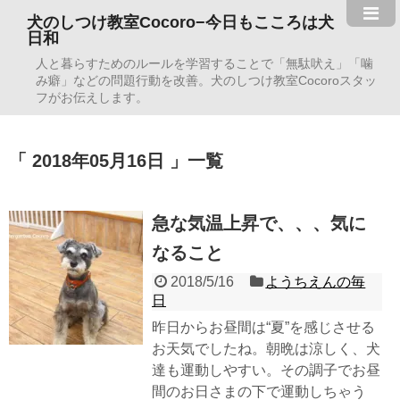
犬のしつけ教室Cocoro−今日もこころは犬
日和
人と暮らすためのルールを学習することで「無駄吠え」「噛
み癖」などの問題行動を改善。犬のしつけ教室Cocoroスタッ
フがお伝えします。
2018年05月16日
一覧
急な気温上昇で、、、気に
なること
2018/5/16
ようちえんの毎
日
昨日からお昼間は“夏”を感じさせる
お天気でしたね。朝晩は涼しく、犬
達も運動しやすい。その調子でお昼
間のお日さまの下で運動しちゃう