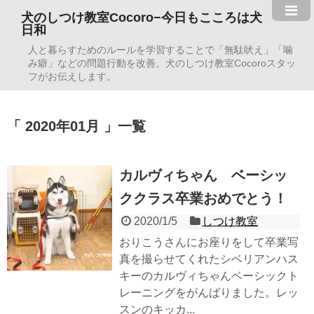
犬のしつけ教室Cocoro−今日もこころは犬
日和
人と暮らすためのルールを学習することで「無駄吠え」「噛
み癖」などの問題行動を改善。犬のしつけ教室Cocoroスタッ
フがお伝えします。
2020年01月
一覧
カルヴィちゃん ベーシッ
ククラス卒業おめでとう！
2020/1/5
しつけ教室
おりこうさんにお座りをして卒業写
真を撮らせてくれたシベリアンハス
キーのカルヴィちゃんベーシックト
レーニングをがんばりました。レッ
スンのキッカ...