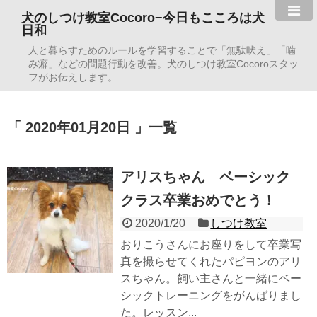
犬のしつけ教室Cocoro−今日もこころは犬
日和
人と暮らすためのルールを学習することで「無駄吠え」「噛
み癖」などの問題行動を改善。犬のしつけ教室Cocoroスタッ
フがお伝えします。
2020年01月20日
一覧
アリスちゃん ベーシック
クラス卒業おめでとう！
2020/1/20
しつけ教室
おりこうさんにお座りをして卒業写
真を撮らせてくれたパピヨンのアリ
スちゃん。飼い主さんと一緒にベー
シックトレーニングをがんばりまし
た。レッスン...