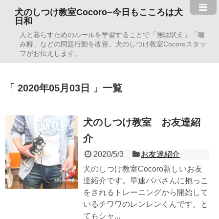
犬のしつけ教室Cocoro−今日もこころは犬
日和
人と暮らすためのルールを学習することで「無駄吠え」「噛
み癖」などの問題行動を改善。犬のしつけ教室Cocoroスタッ
フがお伝えします。
2020年05月03日
一覧
犬のしつけ教室 お友達紹
介
2020/5/3
お友達紹介
犬のしつけ教室Cocoro新しいお友
達紹介です。早速パパさんに抱っこ
をされるトレーニングから開始して
いるチワワのレンレンくんです。と
てもシャ...