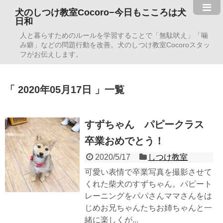
犬のしつけ教室Cocoro−今日もこころは犬
日和
人と暮らすためのルールを学習することで「無駄吠え」「噛
み癖」などの問題行動を改善。犬のしつけ教室Cocoroスタッ
フがお伝えします。
2020年05月17日
一覧
すずちゃん パピークラス
卒業おめでとう！
2020/5/17
しつけ教室
可愛い表情で卒業写真を撮影させて
くれた柴犬のすずちゃん。パピート
レーニングをパパさんママさんをは
じめお兄ちゃんたちお姉ちゃんと一
緒に楽しくが...