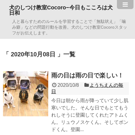
犬のしつけ教室Cocoro−今日もこころは犬
日和
人と暮らすためのルールを学習することで「無駄吠え」「噛
み癖」などの問題行動を改善。犬のしつけ教室Cocoroスタッ
フがお伝えします。
2020年10月08日
一覧
雨の日は雨の日で楽しい！
2020/10/8
ようちえんの毎
日
今日は朝から雨が降っていて少し肌
寒いでした。そんな日でもとてもう
れしそうに登園してくれたアトムく
ん。リュウノスケくん。そしてボン
ドくん。登園...