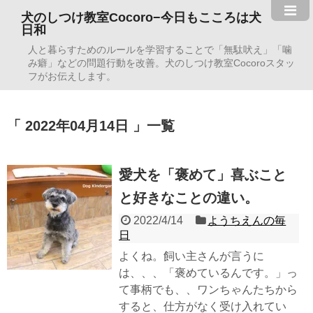
犬のしつけ教室Cocoro−今日もこころは犬
日和
人と暮らすためのルールを学習することで「無駄吠え」「噛
み癖」などの問題行動を改善。犬のしつけ教室Cocoroスタッ
フがお伝えします。
2022年04月14日
一覧
愛犬を「褒めて」喜ぶこと
と好きなことの違い。
2022/4/14
ようちえんの毎
日
よくね。飼い主さんが言うに
は、、、「褒めているんです。」っ
て事柄でも、、ワンちゃんたちから
すると、仕方がなく受け入れてい