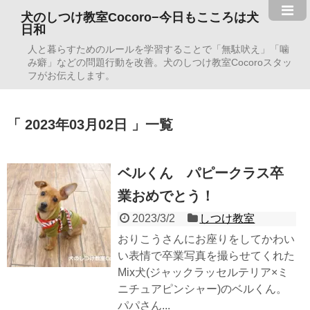
犬のしつけ教室Cocoro−今日もこころは犬
日和
人と暮らすためのルールを学習することで「無駄吠え」「噛
み癖」などの問題行動を改善。犬のしつけ教室Cocoroスタッ
フがお伝えします。
2023年03月02日
一覧
ベルくん パピークラス卒
業おめでとう！
2023/3/2
しつけ教室
おりこうさんにお座りをしてかわい
い表情で卒業写真を撮らせてくれた
Mix犬(ジャックラッセルテリア×ミ
ニチュアピンシャー)のベルくん。
パパさん...