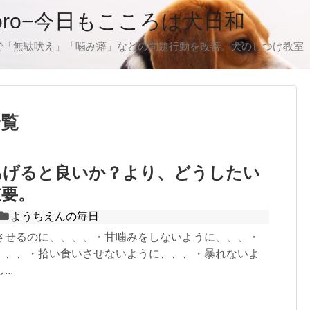
oro−今日もこころは犬日和
で「無駄吠え」「噛み癖」などの問題行動を改善。犬のしつけ教室
一覧
あげると良いか？より、どうしたい
重要。
ようちえんの毎日
させるのに、、、、・甘噛みをしないように、、、・
、、、・拾い食いさせないように、、、・暴れないよ
..