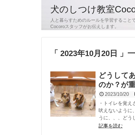
犬のしつけ教室Coc
人と暮らすためのルールを学習すること
Cocoroスタッフがお伝えします。
2023年10月20日
どうして
のか？が
2023/10/20
・トイレを覚え
吠えないように
うに、、、どうし.
記事を読む