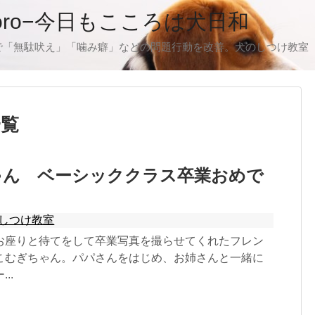
oro−今日もこころは犬日和
で「無駄吠え」「噛み癖」などの問題行動を改善。犬のしつけ教室
一覧
ゃん ベーシッククラス卒業おめで
しつけ教室
お座りと待てをして卒業写真を撮らせてくれたフレン
こむぎちゃん。パパさんをはじめ、お姉さんと一緒に
..