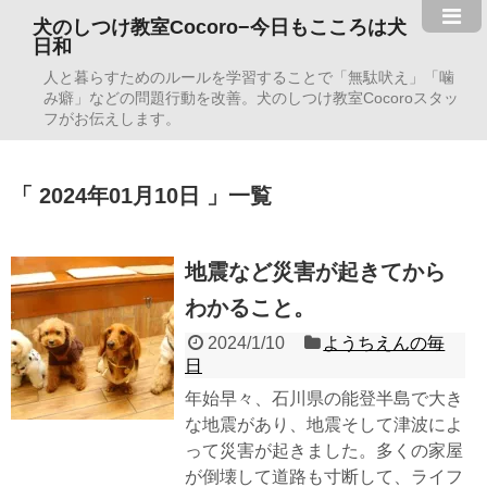
犬のしつけ教室Cocoro−今日もこころは犬
日和
人と暮らすためのルールを学習することで「無駄吠え」「噛
み癖」などの問題行動を改善。犬のしつけ教室Cocoroスタッ
フがお伝えします。
2024年01月10日
一覧
地震など災害が起きてから
わかること。
2024/1/10
ようちえんの毎
日
年始早々、石川県の能登半島で大き
な地震があり、地震そして津波によ
って災害が起きました。多くの家屋
が倒壊して道路も寸断して、ライフ