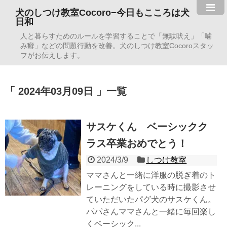
犬のしつけ教室Cocoro−今日もこころは犬
日和
人と暮らすためのルールを学習することで「無駄吠え」「噛
み癖」などの問題行動を改善。犬のしつけ教室Cocoroスタッ
フがお伝えします。
2024年03月09日
一覧
サスケくん ベーシックク
ラス卒業おめでとう！
2024/3/9
しつけ教室
ママさんと一緒に洋服の脱ぎ着のト
レーニングをしている時に撮影させ
ていただいたパグ犬のサスケくん。
パパさんママさんと一緒に毎回楽し
くベーシック...