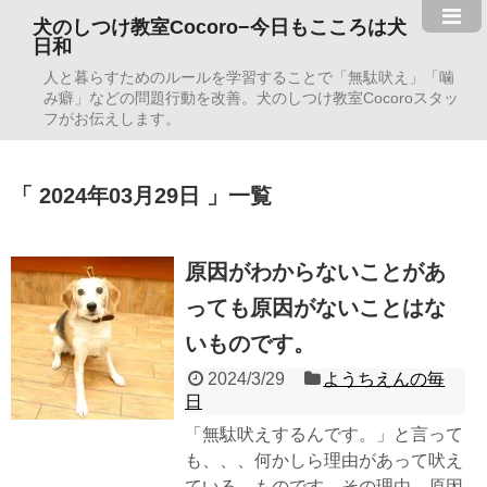
犬のしつけ教室Cocoro−今日もこころは犬
日和
人と暮らすためのルールを学習することで「無駄吠え」「噛
み癖」などの問題行動を改善。犬のしつけ教室Cocoroスタッ
フがお伝えします。
2024年03月29日
一覧
原因がわからないことがあ
っても原因がないことはな
いものです。
2024/3/29
ようちえんの毎
日
「無駄吠えするんです。」と言って
も、、、何かしら理由があって吠え
ている。ものです。その理由、原因