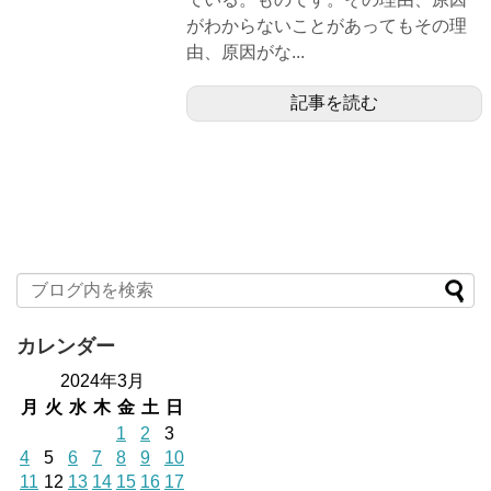
がわからないことがあってもその理
由、原因がな...
記事を読む
カレンダー
2024年3月
月
火
水
木
金
土
日
1
2
3
4
5
6
7
8
9
10
11
12
13
14
15
16
17