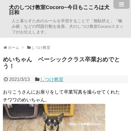
犬のしつけ教室Cocoro−今日もこころは犬
日和
人と暮らすためのルールを学習することで「無駄吠え」「噛
み癖」などの問題行動を改善。犬のしつけ教室Cocoroスタッ
フがお伝えします。
ホーム
しつけ教室
めいちゃん ベーシッククラス卒業おめでと
う！
2021/3/13
しつけ教室
おりこうさんにお座りをして卒業写真を撮らせてくれた
チワワのめいちゃん。