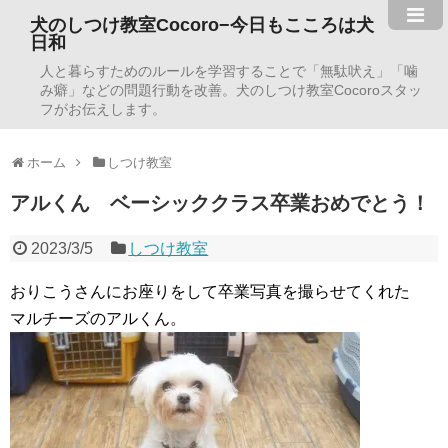
犬のしつけ教室Cocoro−今日もこころは犬
日和
人と暮らすためのルールを学習することで「無駄吠え」「噛
み癖」などの問題行動を改善。犬のしつけ教室Cocoroスタッ
フがお伝えします。
ホーム
しつけ教室
アルくん ベーシッククラス卒業おめでとう！
2023/3/5
しつけ教室
おりこうさんにお座りをして卒業写真を撮らせてくれた
マルチーズのアルくん。