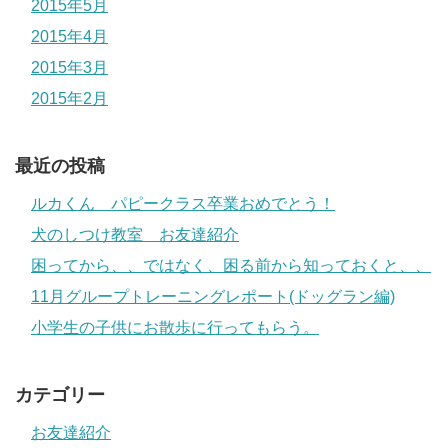
2015年5月
2015年4月
2015年3月
2015年2月
最近の投稿
ルカくん パピークラス卒業おめでとう！
犬のしつけ教室 お友達紹介
困ってから、、ではなく、困る前から知っておくと、、
11月グループトレーニングレポート(ドッグラン編)
小学生の子供にお散歩に行ってもらう。
カテゴリー
お友達紹介