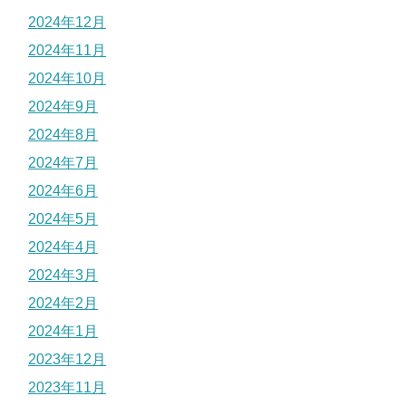
2024年12月
2024年11月
2024年10月
2024年9月
2024年8月
2024年7月
2024年6月
2024年5月
2024年4月
2024年3月
2024年2月
2024年1月
2023年12月
2023年11月