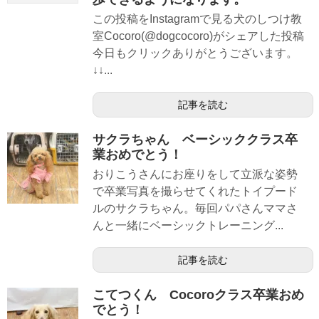
この投稿をInstagramで見る犬のしつけ教
室Cocoro(@dogcocoro)がシェアした投稿
今日もクリックありがとうございます。
↓↓...
記事を読む
サクラちゃん ベーシッククラス卒
業おめでとう！
おりこうさんにお座りをして立派な姿勢
で卒業写真を撮らせてくれたトイプード
ルのサクラちゃん。毎回パパさんママさ
んと一緒にベーシックトレーニング...
記事を読む
こてつくん Cocoroクラス卒業おめ
でとう！