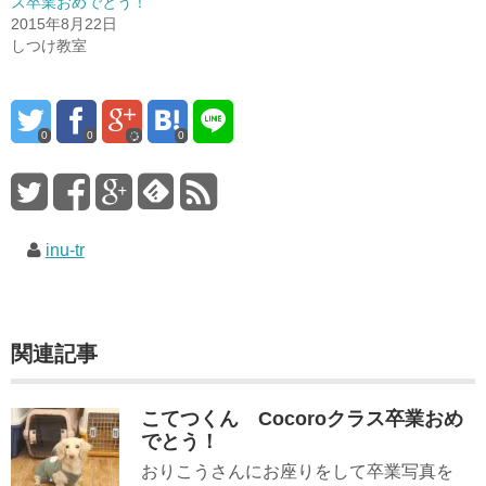
ス卒業おめでとう！
2015年8月22日
しつけ教室
0
0
0
inu-tr
関連記事
こてつくん Cocoroクラス卒業おめ
でとう！
おりこうさんにお座りをして卒業写真を