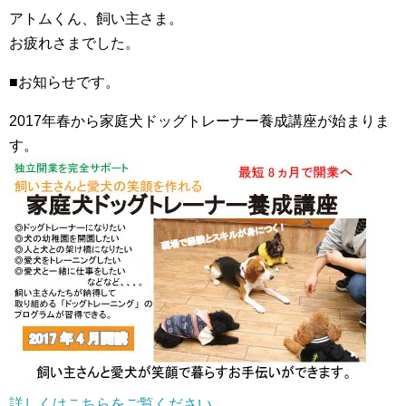
アトムくん、飼い主さま。
お疲れさまでした。
■お知らせです。
2017年春から家庭犬ドッグトレーナー養成講座が始まりま
す。
詳しくはこちらをご覧ください。