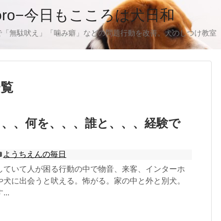
oro−今日もこころは犬日和
で「無駄吠え」「噛み癖」などの問題行動を改善。犬のしつけ教室
一覧
、、、何を、、、誰と、、、経験で
ようちえんの毎日
していて人が困る行動の中で物音、来客、インターホ
や犬に出会うと吠える。怖がる。家の中と外と別犬。
..