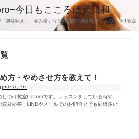
oro−今日もこころは犬日和
で「無駄吠え」「噛み癖」などの問題行動を改善。犬のしつけ教室
一覧
止め方・やめさせ方を教えて！
ひとりごと
しつけ教室Cocoroです。レッスンをしている時や、
の質疑応答、LINEやメールでのお問合せでも結構多い