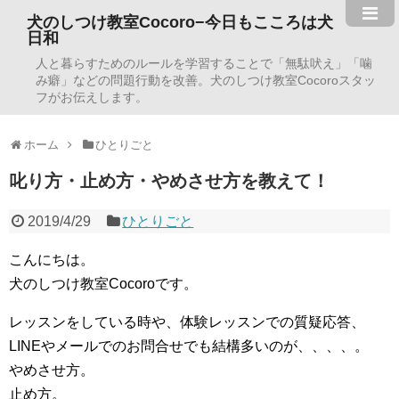
犬のしつけ教室Cocoro−今日もこころは犬
日和
人と暮らすためのルールを学習することで「無駄吠え」「噛
み癖」などの問題行動を改善。犬のしつけ教室Cocoroスタッ
フがお伝えします。
ホーム
ひとりごと
叱り方・止め方・やめさせ方を教えて！
2019/4/29
ひとりごと
こんにちは。
犬のしつけ教室Cocoroです。
レッスンをしている時や、体験レッスンでの質疑応答、
LINEやメールでのお問合せでも結構多いのが、、、、。
やめさせ方。
止め方。