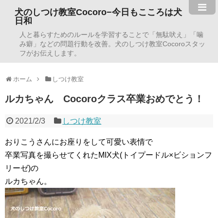
犬のしつけ教室Cocoro−今日もこころは犬
日和
人と暮らすためのルールを学習することで「無駄吠え」「噛
み癖」などの問題行動を改善。犬のしつけ教室Cocoroスタッ
フがお伝えします。
ホーム
しつけ教室
ルカちゃん Cocoroクラス卒業おめでとう！
2021/2/3
しつけ教室
おりこうさんにお座りをして可愛い表情で
卒業写真を撮らせてくれたMIX犬(トイプードル×ビションフ
リーゼ)の
ルカちゃん。