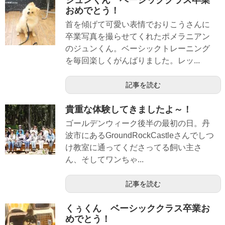
おめでとう！
首を傾げて可愛い表情でおりこうさんに
卒業写真を撮らせてくれたポメラニアン
のジュンくん。ベーシックトレーニング
を毎回楽しくがんばりました。レッ...
記事を読む
貴重な体験してきましたよ～！
ゴールデンウィーク後半の最初の日。丹
波市にあるGroundRockCastleさんでしつ
け教室に通ってくださってる飼い主さ
ん、そしてワンちゃ...
記事を読む
くぅくん ベーシッククラス卒業お
めでとう！