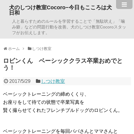
犬のしつけ教室Cocoro−今日もこころは犬
日和
人と暮らすためのルールを学習することで「無駄吠え」「噛
み癖」などの問題行動を改善。犬のしつけ教室Cocoroスタッ
フがお伝えします。
ホーム
しつけ教室
ロビンくん ベーシッククラス卒業おめでと
う！
2017/5/29
しつけ教室
ベーシックトレーニングの締めくくり、
お座りをして待ての状態で卒業写真を
賢く撮らせてくれたフレンチブルドッグのロビンくん。
ベーシックトレーニングを毎回パパさんとママさんと