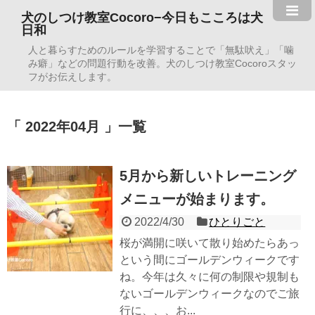
犬のしつけ教室Cocoro−今日もこころは犬
日和
人と暮らすためのルールを学習することで「無駄吠え」「噛
み癖」などの問題行動を改善。犬のしつけ教室Cocoroスタッ
フがお伝えします。
2022年04月
一覧
5月から新しいトレーニング
メニューが始まります。
2022/4/30
ひとりごと
桜が満開に咲いて散り始めたらあっ
という間にゴールデンウィークです
ね。今年は久々に何の制限や規制も
ないゴールデンウィークなのでご旅
行に、、、お...