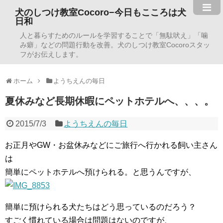
犬のしつけ教室Cocoro−今日もこころは犬
日和
人と暮らすためのルールを学習することで「無駄吠え」「噛
み癖」などの問題行動を改善。犬のしつけ教室Cocoroスタッ
フがお伝えします。
ホーム
ようちえんの毎日
夏休みなど長期休暇にペットホテルへ、、、。
2015/7/3
ようちえんの毎日
お正月やGW・お盆休みなどにご旅行へ行かれる飼い主さん
は
簡単にペットホテルへ預けられる。と思うんですが、
簡単に預けられる犬たちはどう思っているのだろう？
すごく慣れている場合は問題はないのですが、