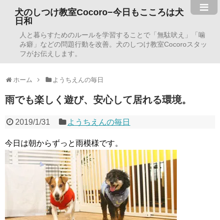
犬のしつけ教室Cocoro−今日もこころは犬
日和
人と暮らすためのルールを学習することで「無駄吠え」「噛
み癖」などの問題行動を改善。犬のしつけ教室Cocoroスタッ
フがお伝えします。
ホーム
ようちえんの毎日
雨でも楽しく遊び、安心して居れる環境。
2019/1/31
ようちえんの毎日
今日は朝からずっと雨模様です。