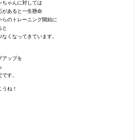
ンちゃんに対しては
応があると一生懸命
からのトレーニング開始に
ると
少なくなってきています。
プアップを
ら
定です。
こうね！
。