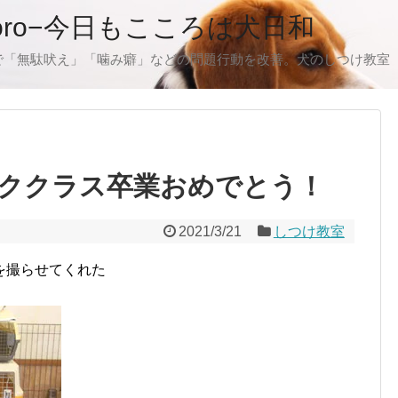
oro−今日もこころは犬日和
で「無駄吠え」「噛み癖」などの問題行動を改善。犬のしつけ教室
ククラス卒業おめでとう！
2021/3/21
しつけ教室
を撮らせてくれた