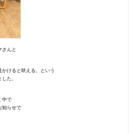
マさんと
見かけると吠える。という
ました。
く中で
お知らせで