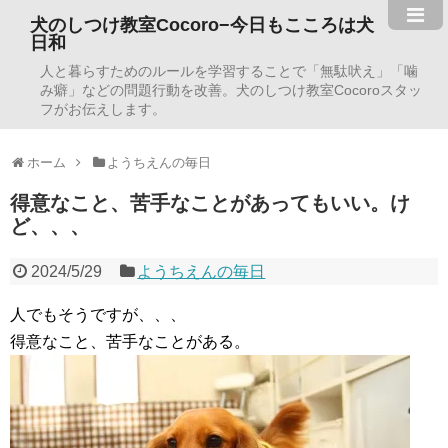
犬のしつけ教室Cocoro−今日もこころは犬
日和
人と暮らすためのルールを学習することで「無駄吠え」「噛
み癖」などの問題行動を改善。犬のしつけ教室Cocoroスタッ
フがお伝えします。
ホーム
ようちえんの毎日
得意なこと、苦手なことがあってもいい。け
ど、、、
2024/5/29
ようちえんの毎日
人でもそうですが、、、
得意なこと、苦手なことがある。