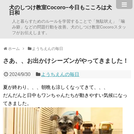
犬のしつけ教室Cocoro−今日もこころは犬
日和
人と暮らすためのルールを学習することで「無駄吠え」「噛
み癖」などの問題行動を改善。犬のしつけ教室Cocoroスタッ
フがお伝えします。
ホーム
ようちえんの毎日
さあ、、お出かけシーズンがやってきました！
2024/9/30
ようちえんの毎日
夏が終わり、、、朝晩も涼しくなってきて、、、
だんだんと日中もワンちゃんたちが動きやすい気候になっ
てきました。