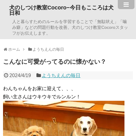
犬のしつけ教室Cocoro−今日もこころは犬
日和
人と暮らすためのルールを学習することで「無駄吠え」「噛
み癖」などの問題行動を改善。犬のしつけ教室Cocoroスタッ
フがお伝えします。
ホーム
ようちえんの毎日
こんなに可愛がってるのに懐かない？
2024/4/19
ようちえんの毎日
わんちゃんをお家に迎えて、、、
飼い主さんはウキウキでルンルン！