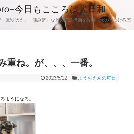
oro−今日もこころは犬日和
で「無駄吠え」「噛み癖」などの問題行動を改善。犬のしつけ教室
み重ね。が、、、一番。
2023/5/12
ようちえんの毎日
きるようになる。