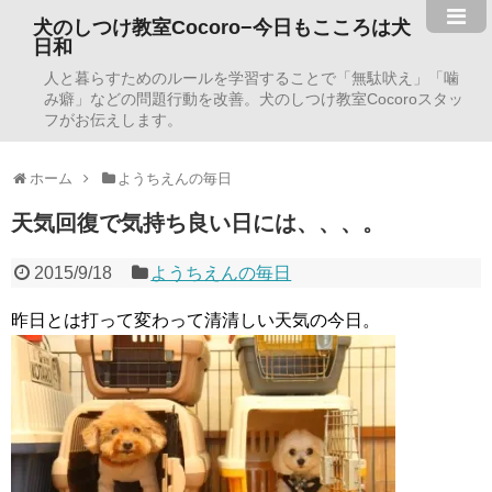
犬のしつけ教室Cocoro−今日もこころは犬
日和
人と暮らすためのルールを学習することで「無駄吠え」「噛
み癖」などの問題行動を改善。犬のしつけ教室Cocoroスタッ
フがお伝えします。
ホーム
ようちえんの毎日
天気回復で気持ち良い日には、、、。
2015/9/18
ようちえんの毎日
昨日とは打って変わって清清しい天気の今日。