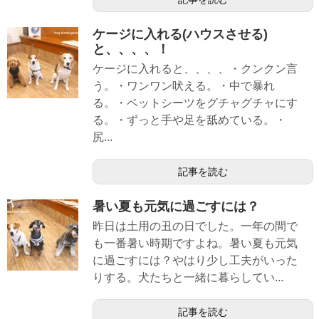
ケージに入れる(ハウスさせる)
と、、、、！
ケージに入れると、、、、・クンクン言
う。・ワンワン吠える。・中で暴れ
る。・ペットシーツをグチャグチャにす
る。・ずっと手や足を舐めている。・
尻...
記事を読む
暑い夏も元気に過ごすには？
昨日は土用の丑の日でした。一年の間で
も一番暑い時期ですよね。暑い夏も元気
に過ごすには？やはり少し工夫がいった
りする。犬たちと一緒に暮らしてい...
記事を読む