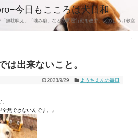
oro−今日もこころは犬日和
で「無駄吠え」「噛み癖」などの問題行動を改善。犬のしつけ教室
では出来ないこと。
2023/9/29
ようちえんの毎日
ど、
が全然できないんです。』