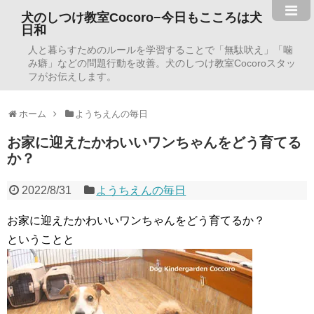
犬のしつけ教室Cocoro−今日もこころは犬
日和
人と暮らすためのルールを学習することで「無駄吠え」「噛
み癖」などの問題行動を改善。犬のしつけ教室Cocoroスタッ
フがお伝えします。
ホーム
ようちえんの毎日
お家に迎えたかわいいワンちゃんをどう育てる
か？
2022/8/31
ようちえんの毎日
お家に迎えたかわいいワンちゃんをどう育てるか？
ということと