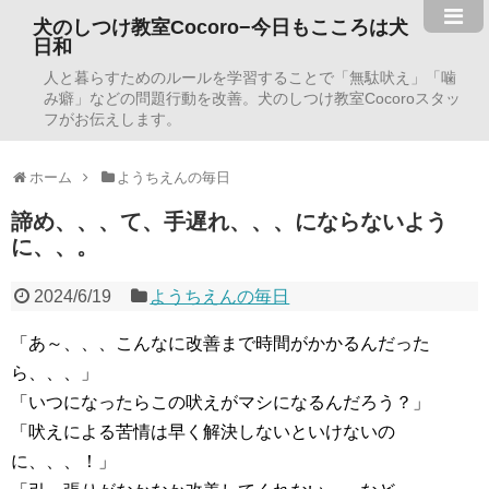
犬のしつけ教室Cocoro−今日もこころは犬
日和
人と暮らすためのルールを学習することで「無駄吠え」「噛
み癖」などの問題行動を改善。犬のしつけ教室Cocoroスタッ
フがお伝えします。
ホーム
ようちえんの毎日
諦め、、、て、手遅れ、、、にならないよう
に、、。
2024/6/19
ようちえんの毎日
「あ～、、、こんなに改善まで時間がかかるんだった
ら、、、」
「いつになったらこの吠えがマシになるんだろう？」
「吠えによる苦情は早く解決しないといけないの
に、、、！」