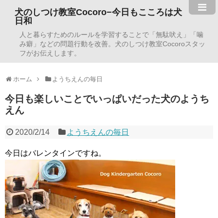
犬のしつけ教室Cocoro−今日もこころは犬
日和
人と暮らすためのルールを学習することで「無駄吠え」「噛
み癖」などの問題行動を改善。犬のしつけ教室Cocoroスタッ
フがお伝えします。
ホーム
ようちえんの毎日
今日も楽しいことでいっぱいだった犬のようち
えん
2020/2/14
ようちえんの毎日
今日はバレンタインですね。